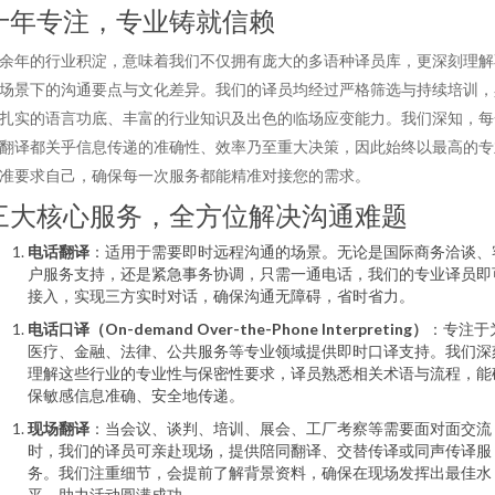
十年专注，专业铸就信赖
余年的行业积淀，意味着我们不仅拥有庞大的多语种译员库，更深刻理解
场景下的沟通要点与文化差异。我们的译员均经过严格筛选与持续培训，
扎实的语言功底、丰富的行业知识及出色的临场应变能力。我们深知，每
翻译都关乎信息传递的准确性、效率乃至重大决策，因此始终以最高的专
准要求自己，确保每一次服务都能精准对接您的需求。
三大核心服务，全方位解决沟通难题
电话翻译
：适用于需要即时远程沟通的场景。无论是国际商务洽谈、
户服务支持，还是紧急事务协调，只需一通电话，我们的专业译员即
接入，实现三方实时对话，确保沟通无障碍，省时省力。
电话口译（On-demand Over-the-Phone Interpreting）
：专注于
医疗、金融、法律、公共服务等专业领域提供即时口译支持。我们深
理解这些行业的专业性与保密性要求，译员熟悉相关术语与流程，能
保敏感信息准确、安全地传递。
现场翻译
：当会议、谈判、培训、展会、工厂考察等需要面对面交流
时，我们的译员可亲赴现场，提供陪同翻译、交替传译或同声传译服
务。我们注重细节，会提前了解背景资料，确保在现场发挥出最佳水
平，助力活动圆满成功。